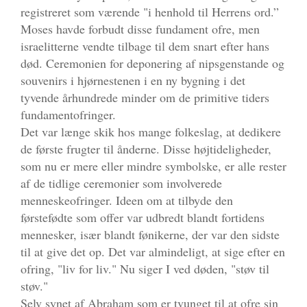
registreret som værende "i henhold til Herrens ord.”
Moses havde forbudt disse fundament ofre, men
israelitterne vendte tilbage til dem snart efter hans
død. Ceremonien for deponering af nipsgenstande og
souvenirs i hjørnestenen i en ny bygning i det
tyvende århundrede minder om de primitive tiders
fundamentofringer.
Det var længe skik hos mange folkeslag, at dedikere
de første frugter til ånderne. Disse højtideligheder,
som nu er mere eller mindre symbolske, er alle rester
af de tidlige ceremonier som involverede
menneskeofringer. Ideen om at tilbyde den
førstefødte som offer var udbredt blandt fortidens
mennesker, især blandt fønikerne, der var den sidste
til at give det op. Det var almindeligt, at sige efter en
ofring, "liv for liv." Nu siger I ved døden, "støv til
støv."
Selv synet af Abraham som er tvunget til at ofre sin