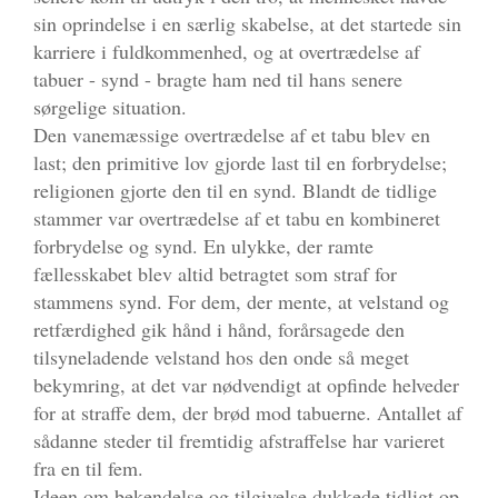
sin oprindelse i en særlig skabelse, at det startede sin
karriere i fuldkommenhed, og at overtrædelse af
tabuer - synd - bragte ham ned til hans senere
sørgelige situation.
Den vanemæssige overtrædelse af et tabu blev en
last; den primitive lov gjorde last til en forbrydelse;
religionen gjorte den til en synd. Blandt de tidlige
stammer var overtrædelse af et tabu en kombineret
forbrydelse og synd. En ulykke, der ramte
fællesskabet blev altid betragtet som straf for
stammens synd. For dem, der mente, at velstand og
retfærdighed gik hånd i hånd, forårsagede den
tilsyneladende velstand hos den onde så meget
bekymring, at det var nødvendigt at opfinde helveder
for at straffe dem, der brød mod tabuerne. Antallet af
sådanne steder til fremtidig afstraffelse har varieret
fra en til fem.
Ideen om bekendelse og tilgivelse dukkede tidligt op