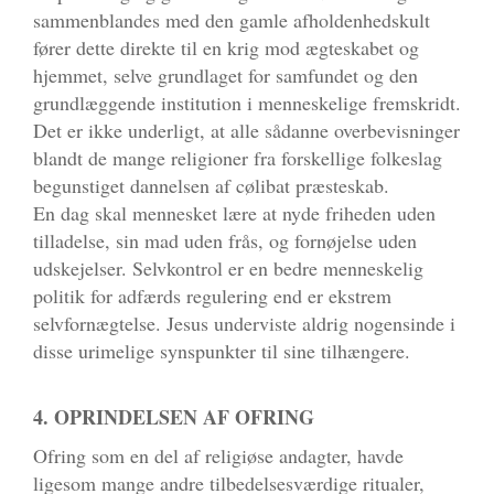
sammenblandes med den gamle afholdenhedskult
fører dette direkte til en krig mod ægteskabet og
hjemmet, selve grundlaget for samfundet og den
grundlæggende institution i menneskelige fremskridt.
Det er ikke underligt, at alle sådanne overbevisninger
blandt de mange religioner fra forskellige folkeslag
begunstiget dannelsen af cølibat præsteskab.
En dag skal mennesket lære at nyde friheden uden
tilladelse, sin mad uden frås, og fornøjelse uden
udskejelser. Selvkontrol er en bedre menneskelig
politik for adfærds regulering end er ekstrem
selvfornægtelse. Jesus underviste aldrig nogensinde i
disse urimelige synspunkter til sine tilhængere.
4. OPRINDELSEN AF OFRING
Ofring som en del af religiøse andagter, havde
ligesom mange andre tilbedelsesværdige ritualer,