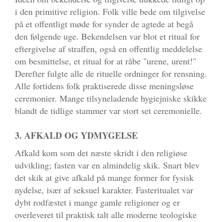
i den primitive religion. Folk ville bede om tilgivelse
på et offentligt møde for synder de agtede at begå
den følgende uge. Bekendelsen var blot et ritual for
eftergivelse af straffen, også en offentlig meddelelse
om besmittelse, et ritual for at råbe "urene, urent!"
Derefter fulgte alle de rituelle ordninger for rensning.
Alle fortidens folk praktiserede disse meningsløse
ceremonier. Mange tilsyneladende hygiejniske skikke
blandt de tidlige stammer var stort set ceremonielle.
3. AFKALD OG YDMYGELSE
Afkald kom som det næste skridt i den religiøse
udvikling; fasten var en almindelig skik. Snart blev
det skik at give afkald på mange former for fysisk
nydelse, især af seksuel karakter. Fasteritualet var
dybt rodfæstet i mange gamle religioner og er
overleveret til praktisk talt alle moderne teologiske