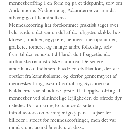
menneskeofring i en form og på et tidspunkt, selv om
Andoniterne, Noditerne og Adamiterne var mindst
afhængige af kannibalisme.
Menneskeofring har forekommet praktisk taget over
hele verden; det var en del af de religiøse skikke hos
kineser, hinduer, egyptere, hebræer, mesopotamier,
grækere, romere, og mange andre folkeslag, selv
frem til den seneste tid blandt de tilbagestående
afrikanske og australske stammer. De senere
amerikanske indianere havde en civilisation, der var
opstået fra kannibalisme, og derfor gennemsyret af
menneskeofring, især i Central- og Sydamerika.
Kaldæerne var blandt de første til at opgive ofring af
mennesker ved almindelige lejligheder, de ofrede dyr
i stedet. For omkring to tusinde år siden
introducerede en barmhjertige japansk kejser ler
billeder i stedet for menneskeofringer, men det var
mindre end tusind år siden, at disse