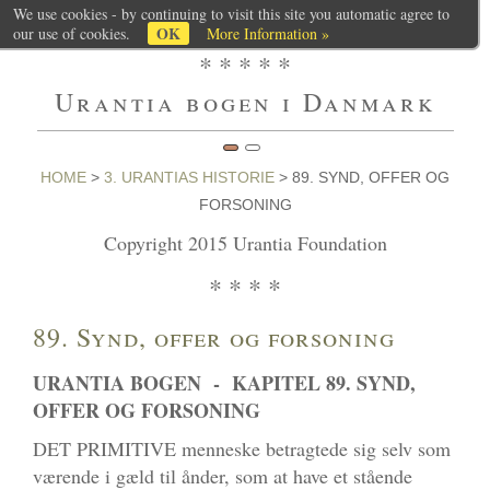
We use cookies - by continuing to visit this site you automatic agree to
OK
our use of cookies.
More Information »
* * * * *
Urantia bogen i Danmark
HOME
>
3. URANTIAS HISTORIE
> 89. SYND, OFFER OG
FORSONING
Copyright 2015 Urantia Foundation
* * * *
89. Synd, offer og forsoning
URANTIA BOGEN - KAPITEL 89. SYND,
OFFER OG FORSONING
DET PRIMITIVE menneske betragtede sig selv som
værende i gæld til ånder, som at have et stående