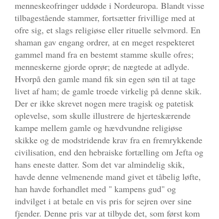
menneskeofringer uddøde i Nordeuropa. Blandt visse
tilbagestående stammer, fortsætter frivillige med at
ofre sig, et slags religiøse eller rituelle selvmord. En
shaman gav engang ordrer, at en meget respekteret
gammel mand fra en bestemt stamme skulle ofres;
menneskerne gjorde oprør; de nægtede at adlyde.
Hvorpå den gamle mand fik sin egen søn til at tage
livet af ham; de gamle troede virkelig på denne skik.
Der er ikke skrevet nogen mere tragisk og patetisk
oplevelse, som skulle illustrere de hjerteskærende
kampe mellem gamle og hævdvundne religiøse
skikke og de modstridende krav fra en fremrykkende
civilisation, end den hebraiske fortælling om Jefta og
hans eneste datter. Som det var almindelig skik,
havde denne velmenende mand givet et tåbelig løfte,
han havde forhandlet med " kampens gud" og
indvilget i at betale en vis pris for sejren over sine
fjender. Denne pris var at tilbyde det, som først kom