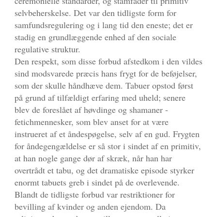
ceremonielle standarder, og stamfader til primitiv
selvbeherskelse. Det var den tidligste form for
samfundsregulering og i lang tid den eneste; det er
stadig en grundlæggende enhed af den sociale
regulative struktur.
Den respekt, som disse forbud afstedkom i den vildes
sind modsvarede præcis hans frygt for de beføjelser,
som der skulle håndhæve dem. Tabuer opstod først
på grund af tilfældigt erfaring med uheld; senere
blev de foreslået af høvdinge og shamaner -
fetichmennesker, som blev anset for at være
instrueret af et åndespøgelse, selv af en gud. Frygten
for åndegengældelse er så stor i sindet af en primitiv,
at han nogle gange dør af skræk, når han har
overtrådt et tabu, og det dramatiske episode styrker
enormt tabuets greb i sindet på de overlevende.
Blandt de tidligste forbud var restriktioner for
bevilling af kvinder og anden ejendom. Da