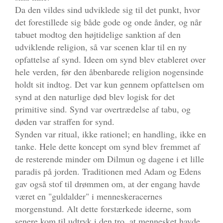
Da den vildes sind udviklede sig til det punkt, hvor
det forestillede sig både gode og onde ånder, og når
tabuet modtog den højtidelige sanktion af den
udviklende religion, så var scenen klar til en ny
opfattelse af synd. Ideen om synd blev etableret over
hele verden, før den åbenbarede religion nogensinde
holdt sit indtog. Det var kun gennem opfattelsen om
synd at den naturlige død blev logisk for det
primitive sind. Synd var overtrædelse af tabu, og
døden var straffen for synd.
Synden var ritual, ikke rationel; en handling, ikke en
tanke. Hele dette koncept om synd blev fremmet af
de resterende minder om Dilmun og dagene i et lille
paradis på jorden. Traditionen med Adam og Edens
gav også stof til drømmen om, at der engang havde
været en "guldalder" i menneskeracernes
morgenstund. Alt dette forstærkede ideerne, som
senere kom til udtryk i den tro, at mennesket havde