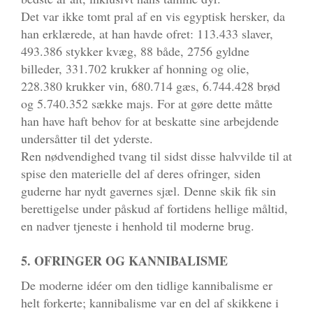
Det var ikke tomt pral af en vis egyptisk hersker, da
han erklærede, at han havde ofret: 113.433 slaver,
493.386 stykker kvæg, 88 både, 2756 gyldne
billeder, 331.702 krukker af honning og olie,
228.380 krukker vin, 680.714 gæs, 6.744.428 brød
og 5.740.352 sække majs. For at gøre dette måtte
han have haft behov for at beskatte sine arbejdende
undersåtter til det yderste.
Ren nødvendighed tvang til sidst disse halvvilde til at
spise den materielle del af deres ofringer, siden
guderne har nydt gavernes sjæl. Denne skik fik sin
berettigelse under påskud af fortidens hellige måltid,
en nadver tjeneste i henhold til moderne brug.
5. OFRINGER OG KANNIBALISME
De moderne idéer om den tidlige kannibalisme er
helt forkerte; kannibalisme var en del af skikkene i