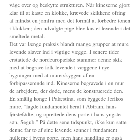
våge over og beskytte strukturen. Når kineserne gjort
klar til at kaste en klokke, krævede skikkene ofring
af mindst en jomfru med det formål at forbedre tonen
i klokken; den udvalgte pige blev kastet levende i det
smeltede metal.
Det var længe praksis blandt mange grupper at mure
levende slaver ind i vigtige vægge. I senere tider
erstattede de nordeuropæiske stammer denne skik
med at begrave folk levende i væggene i nye
bygninger med at mure skyggen af en
forbipasserende ind. Kineserne begravede i en mur
de arbejdere, der døde, mens de konstruerede den.
En smålig konge i Palæstina, som byggede Jerikos
mure, "lagde fundamentet heraf i Abiram, hans
førstefødte, og oprettede dens porte i hans yngste
søn, Segub." På dette sene tidspunkt, ikke kun satte
denne far to af sine levende sønner i fundament
hullerne i byens porte, men hans handling er også