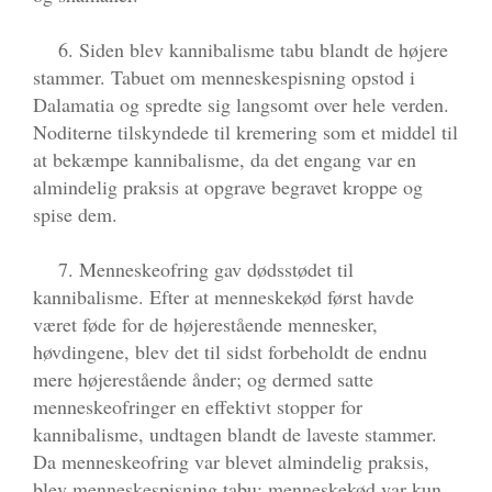
6. Siden blev kannibalisme tabu blandt de højere
stammer. Tabuet om menneskespisning opstod i
Dalamatia og spredte sig langsomt over hele verden.
Noditerne tilskyndede til kremering som et middel til
at bekæmpe kannibalisme, da det engang var en
almindelig praksis at opgrave begravet kroppe og
spise dem.
7. Menneskeofring gav dødsstødet til
kannibalisme. Efter at menneskekød først havde
været føde for de højerestående mennesker,
høvdingene, blev det til sidst forbeholdt de endnu
mere højerestående ånder; og dermed satte
menneskeofringer en effektivt stopper for
kannibalisme, undtagen blandt de laveste stammer.
Da menneskeofring var blevet almindelig praksis,
blev menneskespisning tabu; menneskekød var kun