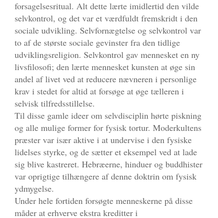
forsagelsesritual. Alt dette lærte imidlertid den vilde
selvkontrol, og det var et værdfuldt fremskridt i den
sociale udvikling. Selvfornægtelse og selvkontrol var
to af de største sociale gevinster fra den tidlige
udviklingsreligion. Selvkontrol gav mennesket en ny
livsfilosofi; den lærte mennesket kunsten at øge sin
andel af livet ved at reducere nævneren i personlige
krav i stedet for altid at forsøge at øge tælleren i
selvisk tilfredsstillelse.
Til disse gamle ideer om selvdisciplin hørte piskning
og alle mulige former for fysisk tortur. Moderkultens
præster var især aktive i at undervise i den fysiske
lidelses styrke, og de sætter et eksempel ved at lade
sig blive kastreret. Hebræerne, hinduer og buddhister
var oprigtige tilhængere af denne doktrin om fysisk
ydmygelse.
Under hele fortiden forsøgte menneskerne på disse
måder at erhverve ekstra kreditter i