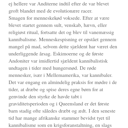
ej hellere var Anditerne indtil efter de var blevet
groft blandet med de evolutionære racer.
Smagen for menneskekød voksede. Efter at være
blevet startet gennem sult, venskab, hævn, eller
religiøst ritual, fortsatte det og blev til vanemæssig
kannibalisme. Menneskespisning er opstået gennem
mangel på mad, selvom dette sjældent har været den
underliggende årsag. Eskimoerne og de første
Andoniter var imidlertid sjældent kannibalistisk
undtagen i tider med hungersnød. De røde
mennesker, især i Mellemamerika, var kannibaler.
Det var engang en almindelig praksis for mødre i de
tider, at dræbe og spise deres egne børn for at
genvinde den styrke de havde tabt i
graviditetsperioden og i Queensland er det første
barn stadig ofte således dræbt og ædt. I den seneste
tid har mange afrikanske stammer bevidst tyet til
kannibalisme som en krigsforanstaltning, en slags