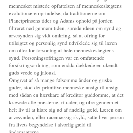
mennesket mistede opfattelsen af menneskeslægtens
evolutionære oprindelse, da traditionerne om
Planetprinsens tider og Adams ophold på jorden
filtreret ned gennem tiden, sprede ideen om synd og
arvesynden sig vidt omkring, så at ofring for
utilsigtet og personlig synd udviklede sig til læren
om offer for forsoning af hele menneskeslægtens
synd. Forsoningsofringen var en omfattende
forsikringsordning, som endda dækkede en ukendt
guds vrede og jalousi.
Omgivet af så mange følsomme ånder og griske
guder, stod det primitive menneske ansigt til ansigt
med sådan en hærskare af kreditor guddomme, at det
krævede alle præsterne, ritualer, og ofre gennem et
helt liv til at klare sig ud af åndelig gæld. Læren om
arvesynden, eller racemæssig skyld, satte hver person
fra livets begyndelse i alvorlig gæld til
åndemagterne.