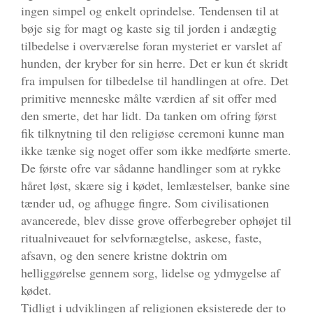
ingen simpel og enkelt oprindelse. Tendensen til at
bøje sig for magt og kaste sig til jorden i andægtig
tilbedelse i overværelse foran mysteriet er varslet af
hunden, der kryber for sin herre. Det er kun ét skridt
fra impulsen for tilbedelse til handlingen at ofre. Det
primitive menneske målte værdien af sit offer med
den smerte, det har lidt. Da tanken om ofring først
fik tilknytning til den religiøse ceremoni kunne man
ikke tænke sig noget offer som ikke medførte smerte.
De første ofre var sådanne handlinger som at rykke
håret løst, skære sig i kødet, lemlæstelser, banke sine
tænder ud, og afhugge fingre. Som civilisationen
avancerede, blev disse grove offerbegreber ophøjet til
ritualniveauet for selvfornægtelse, askese, faste,
afsavn, og den senere kristne doktrin om
helliggørelse gennem sorg, lidelse og ydmygelse af
kødet.
Tidligt i udviklingen af religionen eksisterede der to