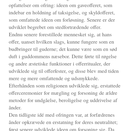
opfattelser om ofring: ideen om gaveofferet, som
indebar en holdning af taksigelse, og skyldofferet,
som omfattede ideen om forløsning. Senere er der
udviklet begrebet om stedfortrædende offer.
Endnu senere forestillede mennesket sig, at hans
offer, uanset hvilken slags, kunne fungere som en
budbringer til guderne; det kunne være som en sød
duft i guddommens næsebor. Dette førte til røgelse
og andre æstetiske funktioner i offerritualer, der
udviklede sig til offerfester, og disse blev med tiden
mere og mere omfattende og udsmykkede.
Efterhånden som religionen udviklede sig, erstattede
offerceremonier for mægling og forsoning de ældre
metoder for undgåelse, beroligelse og uddrivelse af
ånder.
Den tidligste idé med ofringen var, at forfædrenes
ånder opkrævede en erstatning for deres neutralitet;
først senere udviklede ideen om forsoning sig. Da