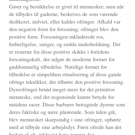
Gaver og bestikkelse er givet til mennesker; men når
de tilbydes til guderne, beskrives de som værende
dedikeret, indviet, eller kaldes ofringer. Afkald var
den negative form for forsoning; ofringer blev den
positive form. Forsoningen inkluderede ros,
forherligelse, smiger, og endda underholdning. Det
er resterne fra disse positive skikke i fortidens
forsoningskult, der udgør de moderne former for
guddommelig tilbedelse. Nutidige former for
tilbedelse er simpelthen ritualisering af disse gamle
ofrings teknikker, der tilhørte den positive forsoning.
Dyreofringer betød meget mere for det primitive
menneske, end det nogensinde kunne betyde for
nutidens racer. Disse barbarer betragtede dyrene som
deres faktiske og nære pårørende. Som tiden gik,
blev mennesket skarpsindig i sine ofringer, ophørte
med at tilbyde sine arbejdsdyr. Først ofrede han det
bedste af alt, inklusivt hans tamme dyr.