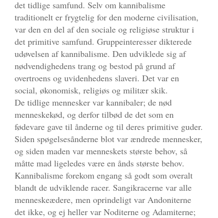
det tidlige samfund. Selv om kannibalisme
traditionelt er frygtelig for den moderne civilisation,
var den en del af den sociale og religiøse struktur i
det primitive samfund. Gruppeinteresser dikterede
udøvelsen af kannibalisme. Den udviklede sig af
nødvendighedens trang og bestod på grund af
overtroens og uvidenhedens slaveri. Det var en
social, økonomisk, religiøs og militær skik.
De tidlige mennesker var kannibaler; de nød
menneskekød, og derfor tilbød de det som en
fødevare gave til ånderne og til deres primitive guder.
Siden spøgelsesånderne blot var ændrede mennesker,
og siden maden var menneskets største behov, så
måtte mad ligeledes være en ånds største behov.
Kannibalisme forekom engang så godt som overalt
blandt de udviklende racer. Sangikracerne var alle
menneskeædere, men oprindeligt var Andoniterne
det ikke, og ej heller var Noditerne og Adamiterne;