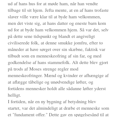
ud af hans hus for at møde ham, når han vendte
tilbage til sit hjem. Jefta mente, at en af hans trofaste
slaver ville være klar til at byde ham velkommen,
men det viste sig, at hans datter og eneste barn kom
ud for at byde ham velkommen hjem. Så var det, selv
på dette sene tidspunkt og blandt et angiveligt
civiliserede folk, at denne smukke jomfru, efter to
måneder at have sørget over sin skæbne, faktisk var
tilbudt som en menneskeofring af sin far, og med
godkendelse af hans stammefolk. Alt dette blev gjort
på trods af Moses strenge regler mod
menneskeofringer. Mænd og kvinder er afhængige af
at aflægge tåbelige og unødvendige løfter, og
fortidens mennesker holdt alle sådanne løfter yderst
helligt.
I fortiden, når en ny bygning af betydning blev
startet, var det almindeligt at dræbe et menneske som
et "fundament offer." Dette gav en spøgelsesånd til at