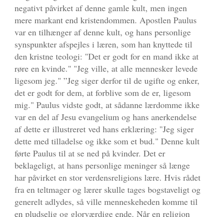
negativt påvirket af denne gamle kult, men ingen
mere markant end kristendommen. Apostlen Paulus
var en tilhænger af denne kult, og hans personlige
synspunkter afspejles i læren, som han knyttede til
den kristne teologi: "Det er godt for en mand ikke at
røre en kvinde." "Jeg ville, at alle mennesker levede
ligesom jeg." ”Jeg siger derfor til de ugifte og enker,
det er godt for dem, at forblive som de er, ligesom
mig." Paulus vidste godt, at sådanne lærdomme ikke
var en del af Jesu evangelium og hans anerkendelse
af dette er illustreret ved hans erklæring: "Jeg siger
dette med tilladelse og ikke som et bud." Denne kult
førte Paulus til at se ned på kvinder. Det er
beklageligt, at hans personlige meninger så længe
har påvirket en stor verdensreligions lære. Hvis rådet
fra en teltmager og lærer skulle tages bogstaveligt og
generelt adlydes, så ville menneskeheden komme til
en pludselig og glorværdige ende. Når en religion