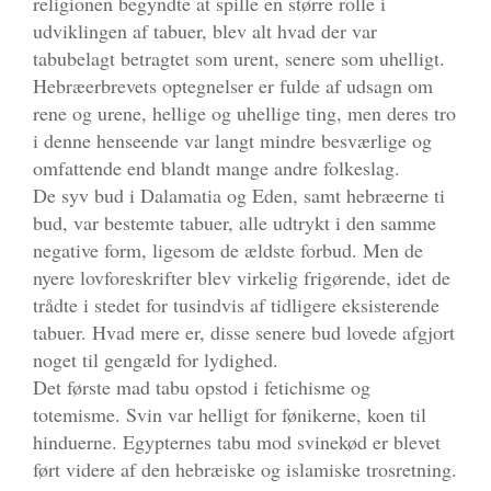
religionen begyndte at spille en større rolle i
udviklingen af tabuer, blev alt hvad der var
tabubelagt betragtet som urent, senere som uhelligt.
Hebræerbrevets optegnelser er fulde af udsagn om
rene og urene, hellige og uhellige ting, men deres tro
i denne henseende var langt mindre besværlige og
omfattende end blandt mange andre folkeslag.
De syv bud i Dalamatia og Eden, samt hebræerne ti
bud, var bestemte tabuer, alle udtrykt i den samme
negative form, ligesom de ældste forbud. Men de
nyere lovforeskrifter blev virkelig frigørende, idet de
trådte i stedet for tusindvis af tidligere eksisterende
tabuer. Hvad mere er, disse senere bud lovede afgjort
noget til gengæld for lydighed.
Det første mad tabu opstod i fetichisme og
totemisme. Svin var helligt for fønikerne, koen til
hinduerne. Egypternes tabu mod svinekød er blevet
ført videre af den hebræiske og islamiske trosretning.