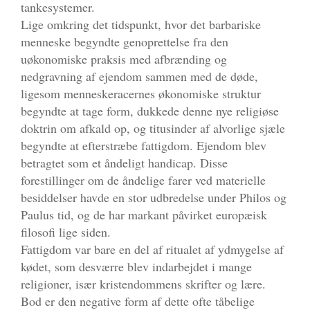
tankesystemer.
Lige omkring det tidspunkt, hvor det barbariske
menneske begyndte genoprettelse fra den
uøkonomiske praksis med afbrænding og
nedgravning af ejendom sammen med de døde,
ligesom menneskeracernes økonomiske struktur
begyndte at tage form, dukkede denne nye religiøse
doktrin om afkald op, og titusinder af alvorlige sjæle
begyndte at efterstræbe fattigdom. Ejendom blev
betragtet som et åndeligt handicap. Disse
forestillinger om de åndelige farer ved materielle
besiddelser havde en stor udbredelse under Philos og
Paulus tid, og de har markant påvirket europæisk
filosofi lige siden.
Fattigdom var bare en del af ritualet af ydmygelse af
kødet, som desværre blev indarbejdet i mange
religioner, især kristendommens skrifter og lære.
Bod er den negative form af dette ofte tåbelige