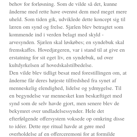
behov for forløsning. Som de vilde så det, kunne
ånderne med rette have overøst dem med meget mere
uheld. Som tiden gik, udviklede dette koncept sig til
læren om synd og frelse. Sjælen blev betragtet som
kommende ind i verden belagt med skyld -
arvesynden. Sjælen skal løskøbes; en syndebuk skal
fremskaffes. Hovedjægeren, var i stand til at give en
erstatning for sit eget liv, en syndebuk, ud over
kultdyrkelsen af hovedskalstilbedelse.
Den vilde blev tidligt besat med forestillingen om, at
ånderne får deres højeste tilfredshed fra synet af
menneskelig elendighed, lidelse og ydmygelse. Til
en begyndelse var mennesket kun beskæftiget med
synd som de selv havde gjort, men senere blev de
bekymret over undladelsessynder. Hele det
efterfølgende offersystem voksede op omkring disse
to idéer. Dette nye ritual havde at gøre med
overholdelse af en offerceremoni for at formilde