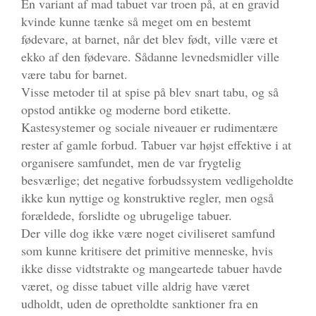
En variant af mad tabuet var troen på, at en gravid
kvinde kunne tænke så meget om en bestemt
fødevare, at barnet, når det blev født, ville være et
ekko af den fødevare. Sådanne levnedsmidler ville
være tabu for barnet.
Visse metoder til at spise på blev snart tabu, og så
opstod antikke og moderne bord etikette.
Kastesystemer og sociale niveauer er rudimentære
rester af gamle forbud. Tabuer var højst effektive i at
organisere samfundet, men de var frygtelig
besværlige; det negative forbudssystem vedligeholdte
ikke kun nyttige og konstruktive regler, men også
forældede, forslidte og ubrugelige tabuer.
Der ville dog ikke være noget civiliseret samfund
som kunne kritisere det primitive menneske, hvis
ikke disse vidtstrakte og mangeartede tabuer havde
været, og disse tabuet ville aldrig have været
udholdt, uden de opretholdte sanktioner fra en