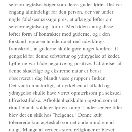
selvfornægtelsesbøger som deres guder førte. Det var
engang almindeligt for den person, der var under
nogle følelsesmæssige pres, at aflægge løfter om
selvfornægtelse og -tortur. Med tiden antog disse
løfter form af kontrakter med guderne, og i den
forstand repræsenterede de et reel udviklings
fremskridt, at guderne skulle gøre noget konkret til
gengæld for denne selvtortur og ydmygelse af kødet.
Løfterne var både negative og positive. Udførelser af
denne skadelige og ekstreme natur er bedst
observeret i dag blandt visse grupper i Indien.
Det var kun naturligt, at dyrkelsen af afkald og
ydmygelse skulle have været opmærksom på seksuel
tilfredsstillelse. Afholdenhedskulten opstod som et
ritual blandt soldater før en kamp. Under senere tider
blev det en skik hos "helgener." Denne kult
tolererede kun ægteskab som et onde mindre end
utugt. Mange af verdens store religioner er blevet