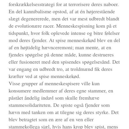
forskrækkelsesstrategi for at terrorisere deres naboer.
En del kannibalisme opstod, af at én højerestående
slægt degenererede, men det var mest udbredt blandt
de evolutionære racer. Menneskespisning kom på et
tidspunkt, hvor folk oplevede intense og bitre følelser
mod deres fjender. At spise menneskekød blev en del
af en højtidelig hævnceremoni; man mente, at en
fjendes spøgelse på denne måde, kunne destrueres
eller fusioneret med den spisendes spøgelsesånd. Det
var engang en udbredt tro, at troldmænd fik deres
kræfter ved at spise menneskekød.
Visse grupper af menneskespisere ville kun
konsumere medlemmer af deres egne stammer, en
påstået åndelig indavl som skulle fremhæve
stammesolidariteten. De spiste også fjender som
hævn med tanken om at tilegne sig deres styrke. Det
blev betragtet som en ære af en ven eller
stammekollega sjæl, hvis hans krop blev spist, mens