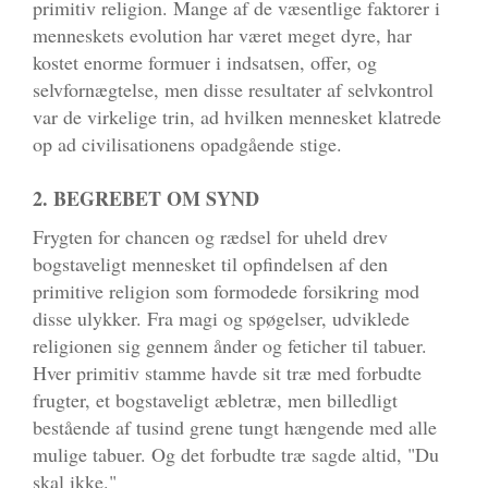
primitiv religion. Mange af de væsentlige faktorer i
menneskets evolution har været meget dyre, har
kostet enorme formuer i indsatsen, offer, og
selvfornægtelse, men disse resultater af selvkontrol
var de virkelige trin, ad hvilken mennesket klatrede
op ad civilisationens opadgående stige.
2. BEGREBET OM SYND
Frygten for chancen og rædsel for uheld drev
bogstaveligt mennesket til opfindelsen af den
primitive religion som formodede forsikring mod
disse ulykker. Fra magi og spøgelser, udviklede
religionen sig gennem ånder og feticher til tabuer.
Hver primitiv stamme havde sit træ med forbudte
frugter, et bogstaveligt æbletræ, men billedligt
bestående af tusind grene tungt hængende med alle
mulige tabuer. Og det forbudte træ sagde altid, "Du
skal ikke."