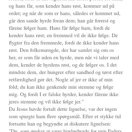
og hans får, som kender hans røst, kommer ud på
ordet; og når de som er hans, således er kommet ud,
går den sande hyrde foran dem; han går forrest og
fårene følger ham. Hans får følge ham, fordi de
kender hans røst; en fremmed vil de ikke følge. De
flygter fra den fremmede, fordi de ikke kender hans
røst. Den folkemængde, der har samlet sig om os
her, er som får uden en hyrde, men når vi taler med
dem, kender de hyrdens røst, og de følger os. I det
mindste dem, der hungrer efter sandhed og tørst efter
retfærdighed gør det. Nogle af jer er ikke af min
fold; du kan ikke genkende min stemme og følge
mig. Og fordi I er falske hyrder, kender fårene ikke
jeres stemme og vil ikke følge jer."
Da Jesus havde fortalt dette lignelse, var der ingen
som spurgte ham flere spørgsmål. Efter et stykke tid
fortsatte han og begyndte at diskutere lignelsen:
"Du, som ønsker at være hjælpehyrde for min Faders