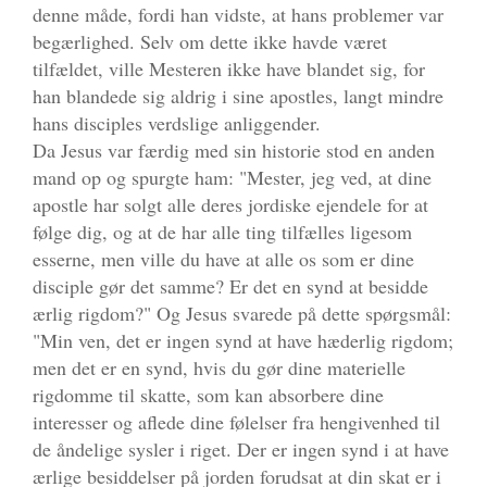
denne måde, fordi han vidste, at hans problemer var
begærlighed. Selv om dette ikke havde været
tilfældet, ville Mesteren ikke have blandet sig, for
han blandede sig aldrig i sine apostles, langt mindre
hans disciples verdslige anliggender.
Da Jesus var færdig med sin historie stod en anden
mand op og spurgte ham: "Mester, jeg ved, at dine
apostle har solgt alle deres jordiske ejendele for at
følge dig, og at de har alle ting tilfælles ligesom
esserne, men ville du have at alle os som er dine
disciple gør det samme? Er det en synd at besidde
ærlig rigdom?" Og Jesus svarede på dette spørgsmål:
"Min ven, det er ingen synd at have hæderlig rigdom;
men det er en synd, hvis du gør dine materielle
rigdomme til skatte, som kan absorbere dine
interesser og aflede dine følelser fra hengivenhed til
de åndelige sysler i riget. Der er ingen synd i at have
ærlige besiddelser på jorden forudsat at din skat er i