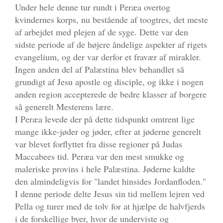
Under hele denne tur rundt i Peræa overtog
kvindernes korps, nu bestående af toogtres, det meste
af arbejdet med plejen af de syge. Dette var den
sidste periode af de højere åndelige aspekter af rigets
evangelium, og der var derfor et fravær af mirakler.
Ingen anden del af Palæstina blev behandlet så
grundigt af Jesu apostle og disciple, og ikke i nogen
anden region accepterede de bedre klasser af borgere
så generelt Mesterens lære.
I Peræa levede der på dette tidspunkt omtrent lige
mange ikke-jøder og jøder, efter at jøderne generelt
var blevet forflyttet fra disse regioner på Judas
Maccabees tid. Peræa var den mest smukke og
maleriske provins i hele Palæstina. Jøderne kaldte
den almindeligvis for "landet hinsides Jordanfloden."
I denne periode delte Jesus sin tid mellem lejren ved
Pella og turer med de tolv for at hjælpe de halvfjerds
i de forskellige byer, hvor de underviste og