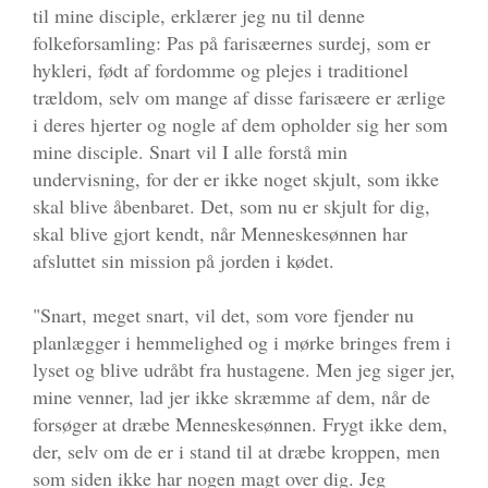
til mine disciple, erklærer jeg nu til denne
folkeforsamling: Pas på farisæernes surdej, som er
hykleri, født af fordomme og plejes i traditionel
trældom, selv om mange af disse farisæere er ærlige
i deres hjerter og nogle af dem opholder sig her som
mine disciple. Snart vil I alle forstå min
undervisning, for der er ikke noget skjult, som ikke
skal blive åbenbaret. Det, som nu er skjult for dig,
skal blive gjort kendt, når Menneskesønnen har
afsluttet sin mission på jorden i kødet.
"Snart, meget snart, vil det, som vore fjender nu
planlægger i hemmelighed og i mørke bringes frem i
lyset og blive udråbt fra hustagene. Men jeg siger jer,
mine venner, lad jer ikke skræmme af dem, når de
forsøger at dræbe Menneskesønnen. Frygt ikke dem,
der, selv om de er i stand til at dræbe kroppen, men
som siden ikke har nogen magt over dig. Jeg