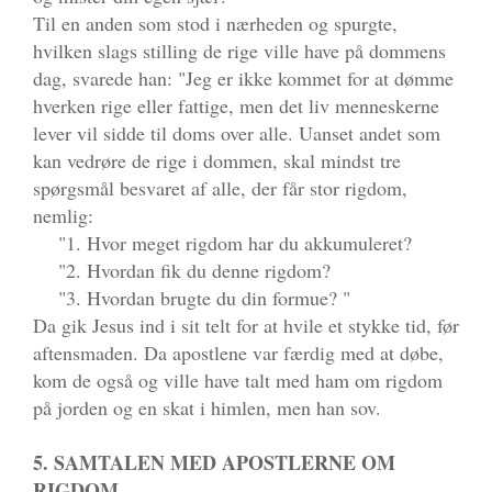
Til en anden som stod i nærheden og spurgte,
hvilken slags stilling de rige ville have på dommens
dag, svarede han: "Jeg er ikke kommet for at dømme
hverken rige eller fattige, men det liv menneskerne
lever vil sidde til doms over alle. Uanset andet som
kan vedrøre de rige i dommen, skal mindst tre
spørgsmål besvaret af alle, der får stor rigdom,
nemlig:
"1. Hvor meget rigdom har du akkumuleret?
"2. Hvordan fik du denne rigdom?
"3. Hvordan brugte du din formue? "
Da gik Jesus ind i sit telt for at hvile et stykke tid, før
aftensmaden. Da apostlene var færdig med at døbe,
kom de også og ville have talt med ham om rigdom
på jorden og en skat i himlen, men han sov.
5. SAMTALEN MED APOSTLERNE OM
RIGDOM