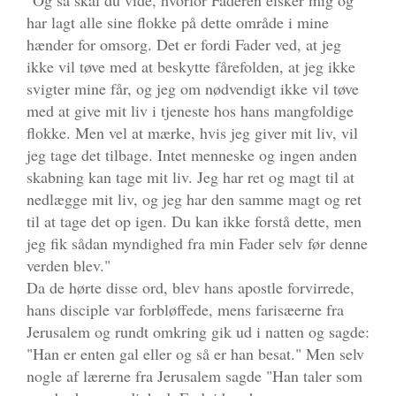
"Og så skal du vide, hvorfor Faderen elsker mig og
har lagt alle sine flokke på dette område i mine
hænder for omsorg. Det er fordi Fader ved, at jeg
ikke vil tøve med at beskytte fårefolden, at jeg ikke
svigter mine får, og jeg om nødvendigt ikke vil tøve
med at give mit liv i tjeneste hos hans mangfoldige
flokke. Men vel at mærke, hvis jeg giver mit liv, vil
jeg tage det tilbage. Intet menneske og ingen anden
skabning kan tage mit liv. Jeg har ret og magt til at
nedlægge mit liv, og jeg har den samme magt og ret
til at tage det op igen. Du kan ikke forstå dette, men
jeg fik sådan myndighed fra min Fader selv før denne
verden blev."
Da de hørte disse ord, blev hans apostle forvirrede,
hans disciple var forbløffede, mens farisæerne fra
Jerusalem og rundt omkring gik ud i natten og sagde:
"Han er enten gal eller og så er han besat." Men selv
nogle af lærerne fra Jerusalem sagde "Han taler som