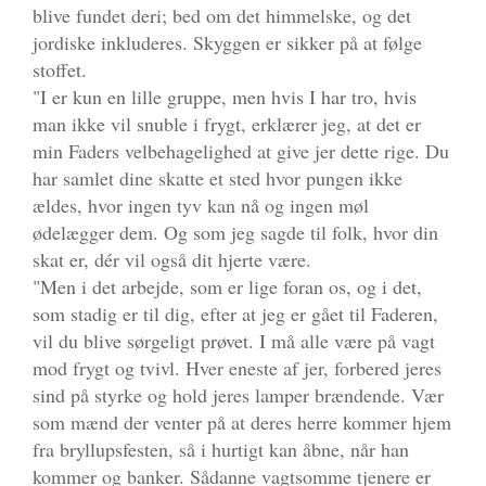
blive fundet deri; bed om det himmelske, og det
jordiske inkluderes. Skyggen er sikker på at følge
stoffet.
"I er kun en lille gruppe, men hvis I har tro, hvis
man ikke vil snuble i frygt, erklærer jeg, at det er
min Faders velbehagelighed at give jer dette rige. Du
har samlet dine skatte et sted hvor pungen ikke
ældes, hvor ingen tyv kan nå og ingen møl
ødelægger dem. Og som jeg sagde til folk, hvor din
skat er, dér vil også dit hjerte være.
"Men i det arbejde, som er lige foran os, og i det,
som stadig er til dig, efter at jeg er gået til Faderen,
vil du blive sørgeligt prøvet. I må alle være på vagt
mod frygt og tvivl. Hver eneste af jer, forbered jeres
sind på styrke og hold jeres lamper brændende. Vær
som mænd der venter på at deres herre kommer hjem
fra bryllupsfesten, så i hurtigt kan åbne, når han
kommer og banker. Sådanne vagtsomme tjenere er