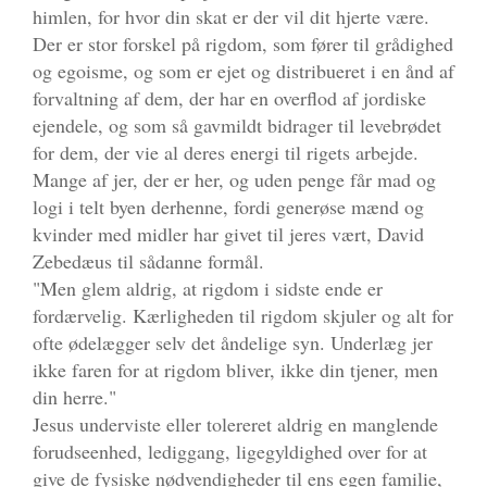
himlen, for hvor din skat er der vil dit hjerte være.
Der er stor forskel på rigdom, som fører til grådighed
og egoisme, og som er ejet og distribueret i en ånd af
forvaltning af dem, der har en overflod af jordiske
ejendele, og som så gavmildt bidrager til levebrødet
for dem, der vie al deres energi til rigets arbejde.
Mange af jer, der er her, og uden penge får mad og
logi i telt byen derhenne, fordi generøse mænd og
kvinder med midler har givet til jeres vært, David
Zebedæus til sådanne formål.
"Men glem aldrig, at rigdom i sidste ende er
fordærvelig. Kærligheden til rigdom skjuler og alt for
ofte ødelægger selv det åndelige syn. Underlæg jer
ikke faren for at rigdom bliver, ikke din tjener, men
din herre."
Jesus underviste eller tolereret aldrig en manglende
forudseenhed, lediggang, ligegyldighed over for at
give de fysiske nødvendigheder til ens egen familie,