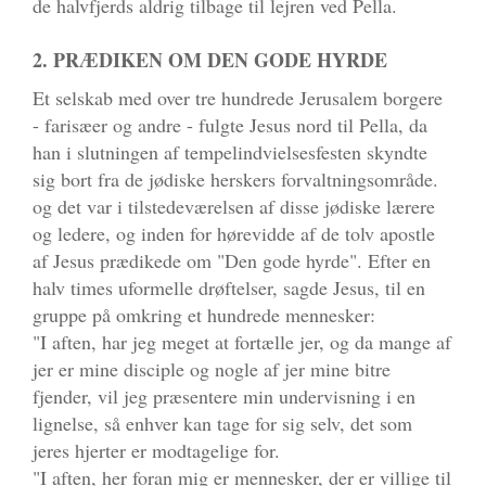
de halvfjerds aldrig tilbage til lejren ved Pella.
2. PRÆDIKEN OM DEN GODE HYRDE
Et selskab med over tre hundrede Jerusalem borgere
- farisæer og andre - fulgte Jesus nord til Pella, da
han i slutningen af tempelindvielsesfesten skyndte
sig bort fra de jødiske herskers forvaltningsområde.
og det var i tilstedeværelsen af disse jødiske lærere
og ledere, og inden for hørevidde af de tolv apostle
af Jesus prædikede om "Den gode hyrde". Efter en
halv times uformelle drøftelser, sagde Jesus, til en
gruppe på omkring et hundrede mennesker:
"I aften, har jeg meget at fortælle jer, og da mange af
jer er mine disciple og nogle af jer mine bitre
fjender, vil jeg præsentere min undervisning i en
lignelse, så enhver kan tage for sig selv, det som
jeres hjerter er modtagelige for.
"I aften, her foran mig er mennesker, der er villige til