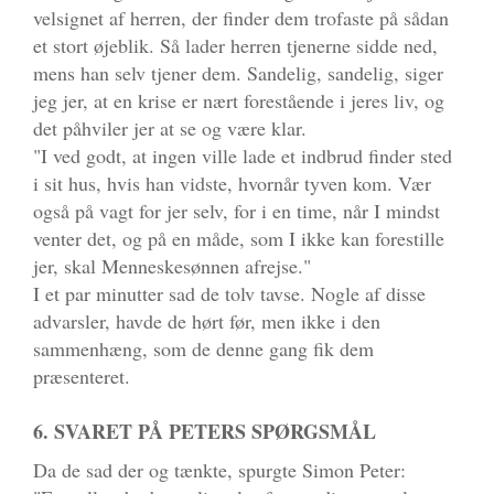
velsignet af herren, der finder dem trofaste på sådan
et stort øjeblik. Så lader herren tjenerne sidde ned,
mens han selv tjener dem. Sandelig, sandelig, siger
jeg jer, at en krise er nært forestående i jeres liv, og
det påhviler jer at se og være klar.
"I ved godt, at ingen ville lade et indbrud finder sted
i sit hus, hvis han vidste, hvornår tyven kom. Vær
også på vagt for jer selv, for i en time, når I mindst
venter det, og på en måde, som I ikke kan forestille
jer, skal Menneskesønnen afrejse."
I et par minutter sad de tolv tavse. Nogle af disse
advarsler, havde de hørt før, men ikke i den
sammenhæng, som de denne gang fik dem
præsenteret.
6. SVARET PÅ PETERS SPØRGSMÅL
Da de sad der og tænkte, spurgte Simon Peter: