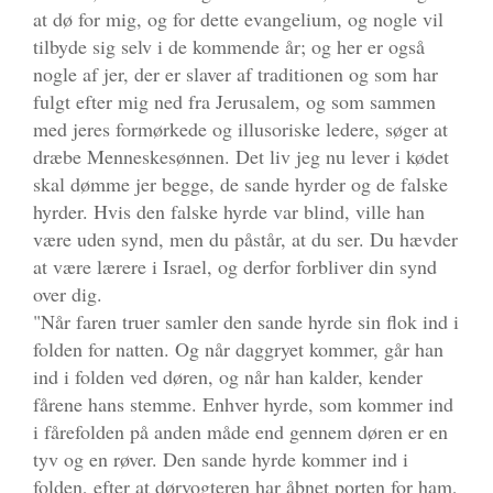
at dø for mig, og for dette evangelium, og nogle vil
tilbyde sig selv i de kommende år; og her er også
nogle af jer, der er slaver af traditionen og som har
fulgt efter mig ned fra Jerusalem, og som sammen
med jeres formørkede og illusoriske ledere, søger at
dræbe Menneskesønnen. Det liv jeg nu lever i kødet
skal dømme jer begge, de sande hyrder og de falske
hyrder. Hvis den falske hyrde var blind, ville han
være uden synd, men du påstår, at du ser. Du hævder
at være lærere i Israel, og derfor forbliver din synd
over dig.
"Når faren truer samler den sande hyrde sin flok ind i
folden for natten. Og når daggryet kommer, går han
ind i folden ved døren, og når han kalder, kender
fårene hans stemme. Enhver hyrde, som kommer ind
i fårefolden på anden måde end gennem døren er en
tyv og en røver. Den sande hyrde kommer ind i
folden, efter at dørvogteren har åbnet porten for ham,