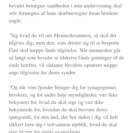
bevidst benægter sandheden i min undervisning skal
selv fornægtes af hans skæbnevogter foran himlens
engle.
"Sig hvad du vil om Menneskesønnen, så skal det
tilgives dig; men den, som drister sig til at bespotte
Gud skal næppe finde tilgivelse. Når mennesker går
så langt som bevidst at tilskrive Guds gerninger til de
onde kræfter, vil sådanne bevidste oprørere næppe
søge tilgivelse for deres synder.
"Og når vore fjender bringer dig for synagogernes
herskere, og for andre høje myndigheder, vær ikke
bekymret for, hvad du skal sige og vær ikke
bekymrede for, hvordan du skal besvare deres
spørgsmål, for den ånd, der bor inden i dig vil helt
sikkert lære dig i selvsamme øjeblik, hvad du skal
sige til ære for rigets evangelium.