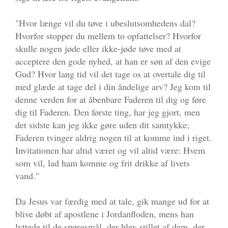
"Hvor længe vil du tøve i ubeslutsomhedens dal?
Hvorfor stopper du mellem to opfattelser? Hvorfor
skulle nogen jøde eller ikke-jøde tøve med at
acceptere den gode nyhed, at han er søn af den evige
Gud? Hvor lang tid vil det tage os at overtale dig til
med glæde at tage del i din åndelige arv? Jeg kom til
denne verden for at åbenbare Faderen til dig og føre
dig til Faderen. Den første ting, har jeg gjort, men
det sidste kan jeg ikke gøre uden dit samtykke;
Faderen tvinger aldrig nogen til at komme ind i riget.
Invitationen har altid været og vil altid være: Hvem
som vil, lad ham komme og frit drikke af livets
vand."
Da Jesus var færdig med at tale, gik mange ud for at
blive døbt af apostlene i Jordanfloden, mens han
lyttede til de spørgsmål, der blev stillet af dem, der