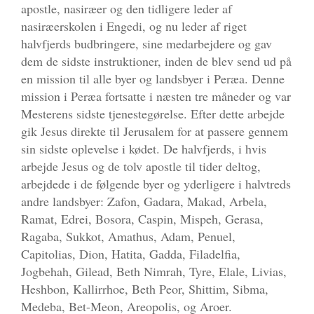
apostle, nasiræer og den tidligere leder af
nasiræerskolen i Engedi, og nu leder af riget
halvfjerds budbringere, sine medarbejdere og gav
dem de sidste instruktioner, inden de blev send ud på
en mission til alle byer og landsbyer i Peræa. Denne
mission i Peræa fortsatte i næsten tre måneder og var
Mesterens sidste tjenestegørelse. Efter dette arbejde
gik Jesus direkte til Jerusalem for at passere gennem
sin sidste oplevelse i kødet. De halvfjerds, i hvis
arbejde Jesus og de tolv apostle til tider deltog,
arbejdede i de følgende byer og yderligere i halvtreds
andre landsbyer: Zafon, Gadara, Makad, Arbela,
Ramat, Edrei, Bosora, Caspin, Mispeh, Gerasa,
Ragaba, Sukkot, Amathus, Adam, Penuel,
Capitolias, Dion, Hatita, Gadda, Filadelfia,
Jogbehah, Gilead, Beth Nimrah, Tyre, Elale, Livias,
Heshbon, Kallirrhoe, Beth Peor, Shittim, Sibma,
Medeba, Bet-Meon, Areopolis, og Aroer.