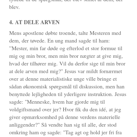
blev.
4. AT DELE ARVEN
Mens apostlene døbte troende, talte Mesteren med
dem, der tøvede. En ung mand sagde til ham:
”Mester, min far døde og efterlod et stor formue til
mig og min bror, men min bror nægter at give mig,
hvad der tilhører mig. Vil du derfor sige til min bror
at dele arven med mig?" Jesus var mildt fornærmet
over at denne materialistiske unge ville bringe et
sådan økonomisk spørgsmål til diskussion, men han
benyttede lejligheden til yderligere instruktion. Jesus
sagde: "Menneske, hvem har gjorde mig til
voldgiftsmand over jer? Hvor fik du den idé, at jeg
giver opmærksomhed på denne verdens materielle
anliggender?" Så vendte han sig til alle, der stod
omkring ham og sagde: "Tag agt og hold jer fri fra