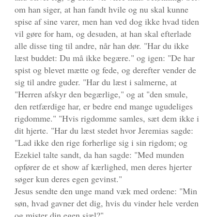
om han siger, at han fandt hvile og nu skal kunne
spise af sine varer, men han ved dog ikke hvad tiden
vil gøre for ham, og desuden, at han skal efterlade
alle disse ting til andre, når han dør. "Har du ikke
læst buddet: Du må ikke begære." og igen: "De har
spist og blevet mætte og fede, og derefter vender de
sig til andre guder. "Har du læst i salmerne, at
"Herren afskyr den begærlige," og at "den smule,
den retfærdige har, er bedre end mange ugudeliges
rigdomme." "Hvis rigdomme samles, sæt dem ikke i
dit hjerte. "Har du læst stedet hvor Jeremias sagde:
"Lad ikke den rige forherlige sig i sin rigdom; og
Ezekiel talte sandt, da han sagde: "Med munden
opfører de et show af kærlighed, men deres hjerter
søger kun deres egen gevinst."
Jesus sendte den unge mand væk med ordene: "Min
søn, hvad gavner det dig, hvis du vinder hele verden
og mister din egen sjæl?"