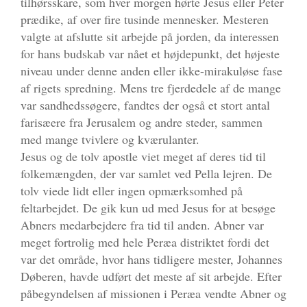
tilhørsskare, som hver morgen hørte Jesus eller Peter
prædike, af over fire tusinde mennesker. Mesteren
valgte at afslutte sit arbejde på jorden, da interessen
for hans budskab var nået et højdepunkt, det højeste
niveau under denne anden eller ikke-mirakuløse fase
af rigets spredning. Mens tre fjerdedele af de mange
var sandhedssøgere, fandtes der også et stort antal
farisæere fra Jerusalem og andre steder, sammen
med mange tvivlere og kværulanter.
Jesus og de tolv apostle viet meget af deres tid til
folkemængden, der var samlet ved Pella lejren. De
tolv viede lidt eller ingen opmærksomhed på
feltarbejdet. De gik kun ud med Jesus for at besøge
Abners medarbejdere fra tid til anden. Abner var
meget fortrolig med hele Peræa distriktet fordi det
var det område, hvor hans tidligere mester, Johannes
Døberen, havde udført det meste af sit arbejde. Efter
påbegyndelsen af missionen i Peræa vendte Abner og