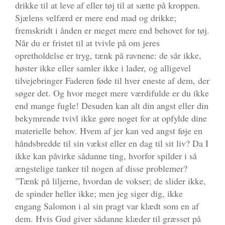
drikke til at leve af eller tøj til at sætte på kroppen.
Sjælens velfærd er mere end mad og drikke;
fremskridt i ånden er meget mere end behovet for tøj.
Når du er fristet til at tvivle på om jeres
opretholdelse er tryg, tænk på ravnene: de sår ikke,
høster ikke eller samler ikke i lader, og alligevel
tilvejebringer Faderen føde til hver eneste af dem, der
søger det. Og hvor meget mere værdifulde er du ikke
end mange fugle! Desuden kan alt din angst eller din
bekymrende tvivl ikke gøre noget for at opfylde dine
materielle behov. Hvem af jer kan ved angst føje en
håndsbredde til sin vækst eller en dag til sit liv? Da I
ikke kan påvirke sådanne ting, hvorfor spilder i så
ængstelige tanker til nogen af disse problemer?
"Tænk på liljerne, hvordan de vokser; de slider ikke,
de spinder heller ikke; men jeg siger dig, ikke
engang Salomon i al sin pragt var klædt som en af
dem. Hvis Gud giver sådanne klæder til græsset på