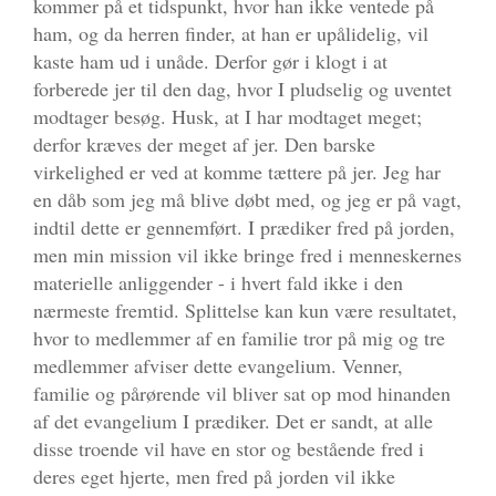
kommer på et tidspunkt, hvor han ikke ventede på
ham, og da herren finder, at han er upålidelig, vil
kaste ham ud i unåde. Derfor gør i klogt i at
forberede jer til den dag, hvor I pludselig og uventet
modtager besøg. Husk, at I har modtaget meget;
derfor kræves der meget af jer. Den barske
virkelighed er ved at komme tættere på jer. Jeg har
en dåb som jeg må blive døbt med, og jeg er på vagt,
indtil dette er gennemført. I prædiker fred på jorden,
men min mission vil ikke bringe fred i menneskernes
materielle anliggender - i hvert fald ikke i den
nærmeste fremtid. Splittelse kan kun være resultatet,
hvor to medlemmer af en familie tror på mig og tre
medlemmer afviser dette evangelium. Venner,
familie og pårørende vil bliver sat op mod hinanden
af det evangelium I prædiker. Det er sandt, at alle
disse troende vil have en stor og bestående fred i
deres eget hjerte, men fred på jorden vil ikke