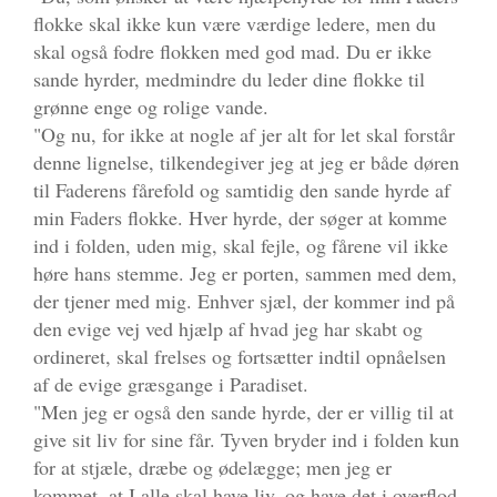
flokke skal ikke kun være værdige ledere, men du
skal også fodre flokken med god mad. Du er ikke
sande hyrder, medmindre du leder dine flokke til
grønne enge og rolige vande.
"Og nu, for ikke at nogle af jer alt for let skal forstår
denne lignelse, tilkendegiver jeg at jeg er både døren
til Faderens fårefold og samtidig den sande hyrde af
min Faders flokke. Hver hyrde, der søger at komme
ind i folden, uden mig, skal fejle, og fårene vil ikke
høre hans stemme. Jeg er porten, sammen med dem,
der tjener med mig. Enhver sjæl, der kommer ind på
den evige vej ved hjælp af hvad jeg har skabt og
ordineret, skal frelses og fortsætter indtil opnåelsen
af de evige græsgange i Paradiset.
"Men jeg er også den sande hyrde, der er villig til at
give sit liv for sine får. Tyven bryder ind i folden kun
for at stjæle, dræbe og ødelægge; men jeg er
kommet, at I alle skal have liv, og have det i overflod.