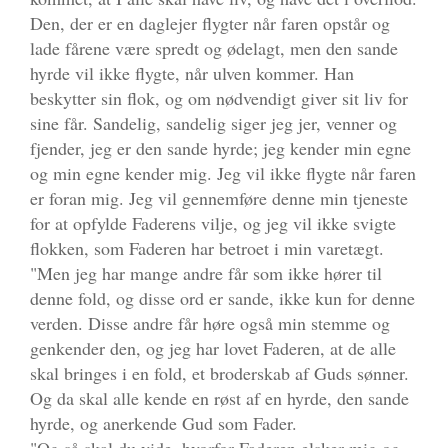
Den, der er en daglejer flygter når faren opstår og
lade fårene være spredt og ødelagt, men den sande
hyrde vil ikke flygte, når ulven kommer. Han
beskytter sin flok, og om nødvendigt giver sit liv for
sine får. Sandelig, sandelig siger jeg jer, venner og
fjender, jeg er den sande hyrde; jeg kender min egne
og min egne kender mig. Jeg vil ikke flygte når faren
er foran mig. Jeg vil gennemføre denne min tjeneste
for at opfylde Faderens vilje, og jeg vil ikke svigte
flokken, som Faderen har betroet i min varetægt.
"Men jeg har mange andre får som ikke hører til
denne fold, og disse ord er sande, ikke kun for denne
verden. Disse andre får høre også min stemme og
genkender den, og jeg har lovet Faderen, at de alle
skal bringes i en fold, et broderskab af Guds sønner.
Og da skal alle kende en røst af en hyrde, den sande
hyrde, og anerkende Gud som Fader.