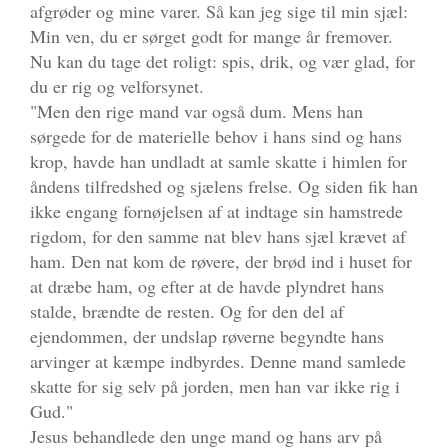
afgrøder og mine varer. Så kan jeg sige til min sjæl:
Min ven, du er sørget godt for mange år fremover.
Nu kan du tage det roligt: spis, drik, og vær glad, for
du er rig og velforsynet.
"Men den rige mand var også dum. Mens han
sørgede for de materielle behov i hans sind og hans
krop, havde han undladt at samle skatte i himlen for
åndens tilfredshed og sjælens frelse. Og siden fik han
ikke engang fornøjelsen af at indtage sin hamstrede
rigdom, for den samme nat blev hans sjæl krævet af
ham. Den nat kom de røvere, der brød ind i huset for
at dræbe ham, og efter at de havde plyndret hans
stalde, brændte de resten. Og for den del af
ejendommen, der undslap røverne begyndte hans
arvinger at kæmpe indbyrdes. Denne mand samlede
skatte for sig selv på jorden, men han var ikke rig i
Gud."
Jesus behandlede den unge mand og hans arv på