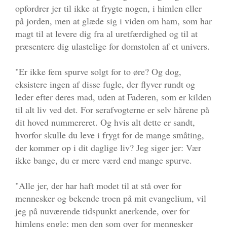
opfordrer jer til ikke at frygte nogen, i himlen eller
på jorden, men at glæde sig i viden om ham, som har
magt til at levere dig fra al uretfærdighed og til at
præsentere dig ulastelige for domstolen af et univers.
"Er ikke fem spurve solgt for to øre? Og dog,
eksistere ingen af disse fugle, der flyver rundt og
leder efter deres mad, uden at Faderen, som er kilden
til alt liv ved det. For serafvogterne er selv hårene på
dit hoved nummereret. Og hvis alt dette er sandt,
hvorfor skulle du leve i frygt for de mange småting,
der kommer op i dit daglige liv? Jeg siger jer: Vær
ikke bange, du er mere værd end mange spurve.
"Alle jer, der har haft modet til at stå over for
mennesker og bekende troen på mit evangelium, vil
jeg på nuværende tidspunkt anerkende, over for
himlens engle; men den som over for mennesker