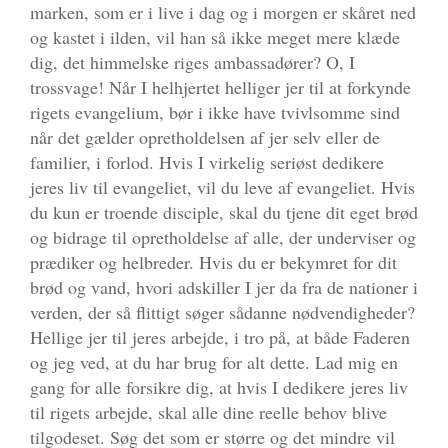
marken, som er i live i dag og i morgen er skåret ned
og kastet i ilden, vil han så ikke meget mere klæde
dig, det himmelske riges ambassadører? O, I
trossvage! Når I helhjertet helliger jer til at forkynde
rigets evangelium, bør i ikke have tvivlsomme sind
når det gælder opretholdelsen af jer selv eller de
familier, i forlod. Hvis I virkelig seriøst dedikere
jeres liv til evangeliet, vil du leve af evangeliet. Hvis
du kun er troende disciple, skal du tjene dit eget brød
og bidrage til opretholdelse af alle, der underviser og
prædiker og helbreder. Hvis du er bekymret for dit
brød og vand, hvori adskiller I jer da fra de nationer i
verden, der så flittigt søger sådanne nødvendigheder?
Hellige jer til jeres arbejde, i tro på, at både Faderen
og jeg ved, at du har brug for alt dette. Lad mig en
gang for alle forsikre dig, at hvis I dedikere jeres liv
til rigets arbejde, skal alle dine reelle behov blive
tilgodeset. Søg det som er større og det mindre vil