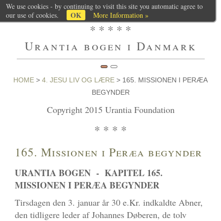
We use cookies - by continuing to visit this site you automatic agree to
OK
our use of cookies.
More Information »
* * * * *
Urantia bogen i Danmark
HOME
>
4. JESU LIV OG LÆRE
> 165. MISSIONEN I PERÆA
BEGYNDER
Copyright 2015 Urantia Foundation
* * * *
165. Missionen i Peræa begynder
URANTIA BOGEN - KAPITEL 165.
MISSIONEN I PERÆA BEGYNDER
Tirsdagen den 3. januar år 30 e.Kr. indkaldte Abner,
den tidligere leder af Johannes Døberen, de tolv