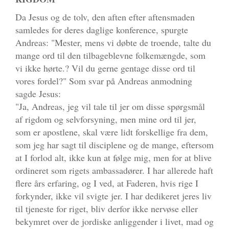
Da Jesus og de tolv, den aften efter aftensmaden
samledes for deres daglige konference, spurgte
Andreas: "Mester, mens vi døbte de troende, talte du
mange ord til den tilbageblevne folkemængde, som
vi ikke hørte.? Vil du gerne gentage disse ord til
vores fordel?" Som svar på Andreas anmodning
sagde Jesus:
"Ja, Andreas, jeg vil tale til jer om disse spørgsmål
af rigdom og selvforsyning, men mine ord til jer,
som er apostlene, skal være lidt forskellige fra dem,
som jeg har sagt til disciplene og de mange, eftersom
at I forlod alt, ikke kun at følge mig, men for at blive
ordineret som rigets ambassadører. I har allerede haft
flere års erfaring, og I ved, at Faderen, hvis rige I
forkynder, ikke vil svigte jer. I har dedikeret jeres liv
til tjeneste for riget, bliv derfor ikke nervøse eller
bekymret over de jordiske anliggender i livet, mad og