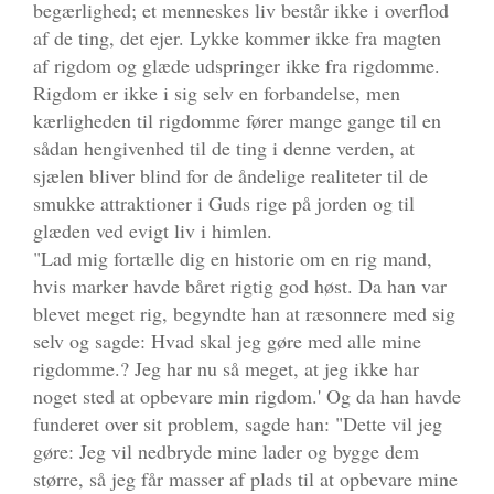
begærlighed; et menneskes liv består ikke i overflod
af de ting, det ejer. Lykke kommer ikke fra magten
af rigdom og glæde udspringer ikke fra rigdomme.
Rigdom er ikke i sig selv en forbandelse, men
kærligheden til rigdomme fører mange gange til en
sådan hengivenhed til de ting i denne verden, at
sjælen bliver blind for de åndelige realiteter til de
smukke attraktioner i Guds rige på jorden og til
glæden ved evigt liv i himlen.
"Lad mig fortælle dig en historie om en rig mand,
hvis marker havde båret rigtig god høst. Da han var
blevet meget rig, begyndte han at ræsonnere med sig
selv og sagde: Hvad skal jeg gøre med alle mine
rigdomme.? Jeg har nu så meget, at jeg ikke har
noget sted at opbevare min rigdom.' Og da han havde
funderet over sit problem, sagde han: "Dette vil jeg
gøre: Jeg vil nedbryde mine lader og bygge dem
større, så jeg får masser af plads til at opbevare mine