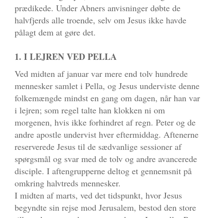
prædikede. Under Abners anvisninger døbte de
halvfjerds alle troende, selv om Jesus ikke havde
pålagt dem at gøre det.
1. I LEJREN VED PELLA
Ved midten af januar var mere end tolv hundrede
mennesker samlet i Pella, og Jesus underviste denne
folkemængde mindst en gang om dagen, når han var
i lejren; som regel talte han klokken ni om
morgenen, hvis ikke forhindret af regn. Peter og de
andre apostle undervist hver eftermiddag. Aftenerne
reserverede Jesus til de sædvanlige sessioner af
spørgsmål og svar med de tolv og andre avancerede
disciple. I aftengrupperne deltog et gennemsnit på
omkring halvtreds mennesker.
I midten af marts, ved det tidspunkt, hvor Jesus
begyndte sin rejse mod Jerusalem, bestod den store