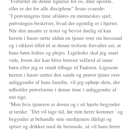
"Fortæller du denne lignelse for os, dine apostle,
eller er det for alle disciplene" Jesus svarede:
"I prøvningens time afsløres en menneskes sjæl;
prøvningen beskriver, hvad der egentlig er i hjertet.
Når den ansatte er testet og bevist duelig så kan
herren i huset sætte sådan en tjener over sin husstand
og i sikkert tillid til at denne trofaste forvalter ser, at
hans børn fodres og plejes. Ligeledes skal jeg snart
vide, hvem der kan blive betroet velfærd af mine
børn efter jeg er vendt tilbage til Faderen. Ligesom
herren i huset sætter den sande og prøvet tjener over
anliggender af hans familie, vil jeg ophøje dem, der
udholder prøvelserne i denne time i anliggender af
mit rige.
"Men hvis tjeneren er doven og i sit hjerte begynder
at tænke: "Det vil tage tid, før min herre kommer ' og
begynder at behandle sine medtjenere dårligt og
spiser og drikker med de berusede, så vil hans herre